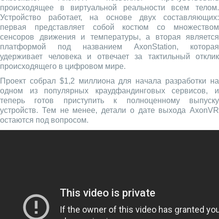
происходящее в виртуальной реальности всем телом.
Устройство работает, на основе двух составляющих:
первая представляет собой костюм со множеством
сенсоров движения и температуры, а вторая является
платформой под названием AxonStation, которая
удерживает человека и отвечает за тактильный отклик
происходящего в цифровом мире.
Проект собрал $1,2 миллиона для начала разработки на
одном из популярных краудфандинговых сервисов, и
теперь готов приступить к полноценному выпуску
устройств. Тем не менее, детали о дате выхода AxonVR
остаются под вопросом.