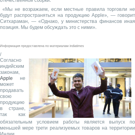
отечественной сборки.
«Мы не возражаем, если местные правила торговли не
будут распространяться на продукцию Apple», — говорит
Ситхараман, — «Однако, у министерства финансов иная
позиция. Мы будем обсуждать это с ними».
Информация предоставлена по материалам
indiatimes
/
Согласно
индийским
законам,
Apple
не
может
продавать
свою
продукцию
в стране,
так как
обязательным условием работы является выпуск по
меньшей мере трети реализуемых товаров на территории
Индии.