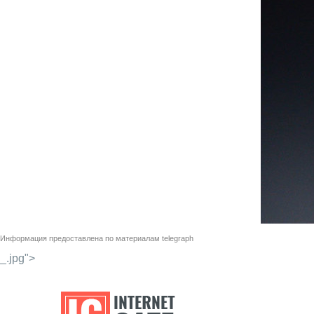
Информация предоставлена по материалам
telegraph
_.jpg">