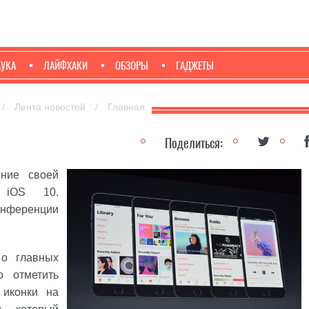
АУКА
ЛАЙФХАКИ
ОБЗОРЫ
ГАДЖЕТЫ
/
Лента новостей
/
Главная
Поделиться:
ние своей
–
iOS 10
.
нференции
 о главных
о отметить
 иконки на