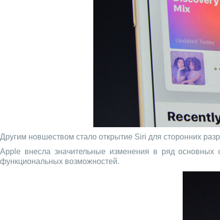
Другим новшеством стало открытие Siri для сторонних раз
Apple внесла значительные изменения в ряд основных с
функциональных возможностей.