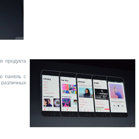
я продукта
ю панель с
 различных