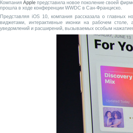
Компания
Apple
представила новое поколение своей фир
прошла в ходе конференции WWDC в Сан-Франциско.
Представляя iOS 10, компания рассказала о главных н
виджетами, интерактивные иконки на рабочем столе, 
уведомлений и расширений, вызываемых особым нажатие