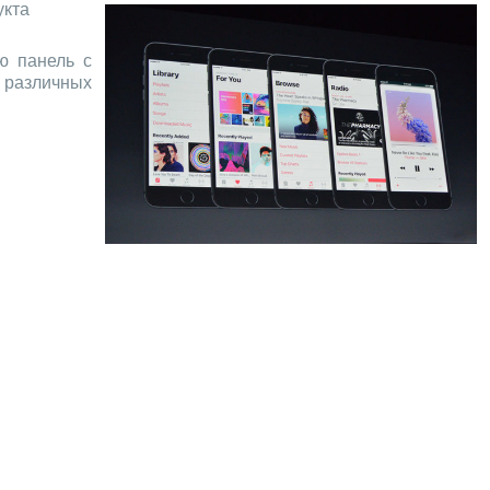
укта
ю панель с
 различных