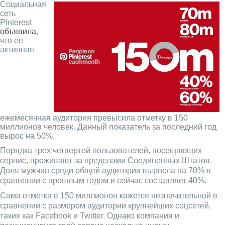
Социальная
сеть
Pinterest
объявила
,
что ее
активная
ежемесячная аудитория превысила отметку в 150
миллионов человек. Данный показатель за последний год
вырос на 50%.
Порядка трех четвертей пользователей, посещающих
сервис, проживают за пределами Соединенных Штатов.
Доля мужчин среди общей аудитории выросла на 70% в
сравнении с прошлым годом и сейчас составляет 40%.
Сама отметка в 150 миллионов кажется незначительной в
сравнении с размером аудитории крупнейших соцсетей,
таких как Facebook и Twitter. Однако компания и