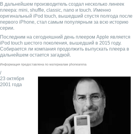
В дальнейшем производитель создал несколько линеек
плеера: mini, shuffle, classic, nano и touch. Именно
оригинальный iPod touch, вышедший спустя полгода после
первого iPhone, стал самым популярным за всю историю
серии.
Последним на сегодняшний день плеером Apple является
iPod touch шестого поколения, вышедший в 2015 году.
Собирается ли компания продолжить выпускать плеера в
дальнейшем остается загадкой.
Информация предоставлена по материалам
phonearena
/
23 октября
2001 года