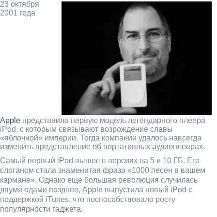
23 октября
2001 года
Apple
представила первую модель легендарного плеера
iPod, с которым связывают возрождение славы
«яблочной» империи. Тогда компании удалось навсегда
изменить представление об портативных аудиоплеерах.
Самый первый iPod вышел в версиях на 5 и 10 ГБ. Его
слоганом стала знаменитая фраза «1000 песен в вашем
кармане». Однако еще большая революция случилась
двумя одами позднее, Apple выпустила новый iPod с
поддержкой iTunes, что поспособствовало росту
популярности гаджета.