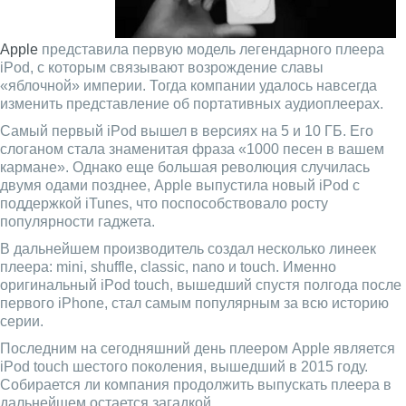
Apple
представила первую модель легендарного плеера
iPod, с которым связывают возрождение славы
«яблочной» империи. Тогда компании удалось навсегда
изменить представление об портативных аудиоплеерах.
Самый первый iPod вышел в версиях на 5 и 10 ГБ. Его
слоганом стала знаменитая фраза «1000 песен в вашем
кармане». Однако еще большая революция случилась
двумя одами позднее, Apple выпустила новый iPod с
поддержкой iTunes, что поспособствовало росту
популярности гаджета.
В дальнейшем производитель создал несколько линеек
плеера: mini, shuffle, classic, nano и touch. Именно
оригинальный iPod touch, вышедший спустя полгода после
первого iPhone, стал самым популярным за всю историю
серии.
Последним на сегодняшний день плеером Apple является
iPod touch шестого поколения, вышедший в 2015 году.
Собирается ли компания продолжить выпускать плеера в
дальнейшем остается загадкой.