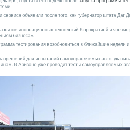
декабря, спустя всего неделю после
запуска программы те
тями.
сервиса объявили после того, как губернатор штата Даг Дь
развитие инновационных технологий бюрократией и чрезмер
ениям бизнеса».
ограмма тестирования возобновиться в ближайшие недели 
 разрешений для испытаний самоуправляемых авто, указыва
шинам. В Аризоне уже проводит тесты самоуправляемых ав