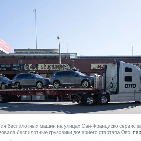
ия беспилотных машин на улицах Сан-Франциско сервис за
овала беспилотные грузовики дочернего стартапа Otto,
пер