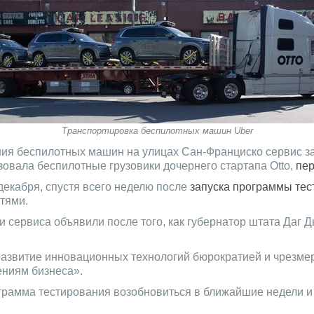
Транспортировка беспилотных машин Uber
ия беспилотных машин на улицах Сан-Франциско сервис за
овала беспилотные грузовики дочернего стартапа Otto,
пер
декабря, спустя всего неделю после
запуска программы те
тями.
сервиса объявили после того, как губернатор штата Даг Дь
развитие инновационных технологий бюрократией и чрезмер
ениям бизнеса».
ограмма тестирования возобновиться в ближайшие недели 