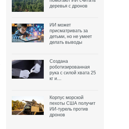
помогают ИИ считать
деревья с дронов
ИИ может
присматривать за
детьми, но не умеет
делать выводы
Создана
роботизированная
рука с силой хвата 25
кг и…
Корпус морской
пехоты США получит
ИИ-турель против
дронов