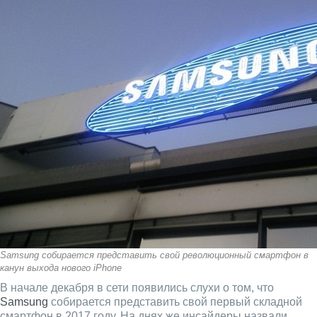
Samsung собирается представить свой революционный смартфон в
канун выхода нового iPhone
В начале декабря в сети появились слухи о том, что
Samsung
собирается представить свой первый складной
смартфон в 2017 году. На днях же инсайдеры назвали