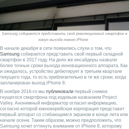
Samsung собирается представить свой революционный смартфон в
канун выхода нового iPhone
В начале декабря в сети появились слухи о том, что
Samsung
собирается представить свой первый складной
смартфон в 2017 году. На днях же инсайдеры назвали
более точные сроки выхода инновационного аппарата. Как
и ожидалось, устройство дебютирует в третьем квартале
текущего года, то есть приблизительно в те же сроки, когда
запланирован выход iPhone 8.
В ноябре 2016-го мы
публиковали
первый снимок
гнущегося смартфона под кодовым названием Project
Valley. Анонимный информатор огласил информацию,
согласно которой южнокорейская корпорация представит
первый аппарат со сгибающимся экраном в конце лета или
начале осени. Таким образом, можно предположить, что
Samsung хочет оттянуть внимание от iPhone 8, которому