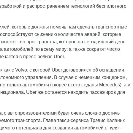
разработкой и распространением технологий беспилотного
лей, которые должны помочь нам сделать транспортные
поспособствуют снижению количества аварий, которые
 множество пространства, которое на сегодняшний день
а автомобилей по всему миру; а также сократят число
ечается в пресс-релизе Uber.
ак как c Volvo, с которой Uber договорился об оснащении
тономного управления. В случае с немецким концерном,
е только автомобили (скорее всего седаны Mercedes), а и
нкционала. Uber же останется находить пассажиров для
ва с автопроизводителями будет очень сложно достичь
уемого транспорта. Глава такси-сервиса Трэвис Каланик
одимого потенциала для создания автомобилей с нуля –