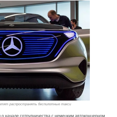
отят распространять беспилотные такси
 о начале сотрудничества с немецким автоконцерном