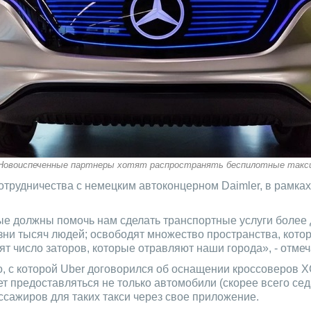
Новоиспеченные партнеры хотят распространять беспилотные такс
отрудничества с немецким автоконцерном Daimler, в рамках
е должны помочь нам сделать транспортные услуги более
ни тысяч людей; освободят множество пространства, котор
т число заторов, которые отравляют наши города», - отмеча
olvo, с которой Uber договорился об оснащении кроссоверо
т предоставляться не только автомобили (скорее всего се
ссажиров для таких такси через свое приложение.