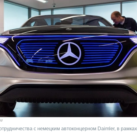
си
отрудничества с немецким автоконцерном Daimler, в рамках