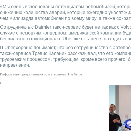
«Мы очень взволнованы потенциалом робомобилей, которы
снижению количества аварий, которые ежегодно уносят жиз
чем миллиарда автомобилей по всему миру; а также сократя
Сотрудничать с Daimler такси-сервис будет не так как c V
случае с немецким концерном, американской компании буде
беспилотного функционала. Uber же останется находить па
В Uber хорошо понимают, что без сотрудничества с автопр
такси-сервиса Трэвис Каланик рассказывал, что его компа
трудоемким процессом, требующим, кроме всего прочего, 
направлении.
Информация предоставлена по материалам
The Verge
/