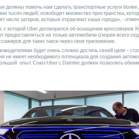
е должны помочь нам сделать транспортные услуги более
ни тысяч людей; освободят множество пространства, котор
т число заторов, которые отравляют наши города», - отмеча
olvo, с которой Uber договорился об оснащении кроссоверо
т предоставляться не только автомобили (скорее всего се
ссажиров для таких такси через свое приложение.
оизводителями будет очень сложно достичь своей цели – ст
ния не имеет необходимого потенциала для создания автом
большой опыт. Союз Uber с Daimler должен позволить обеи