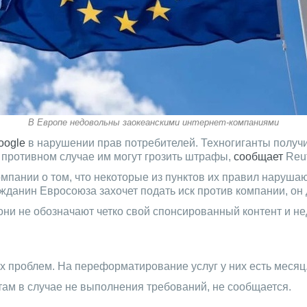
В Европе недовольны заокеанскими интернет-компаниями
oogle
в нарушении прав потребителей. Техногиганты получ
в противном случае им могут грозить штрафы,
сообщает
Reut
ании о том, что некоторые из пунктов их правил нарушают
ражданин Евросоюза захочет подать иск против компании, он
то они не обозначают четко свой спонсированный контент 
 проблем. На переформатирование услуг у них есть месяц
там в случае не выполнения требований, не сообщается.