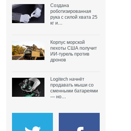
Создана
роботизированная
рука с силой хвата 25
кг и…
Корпус морской
пехоты США получит
ИИ-турель против
дронов
Logitech начнёт
продавать мыши со
сменными батареями
— но…