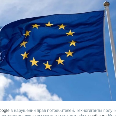
oogle
в нарушении прав потребителей. Техногиганты получ
в противном случае им могут грозить штрафы,
сообщает
Reut