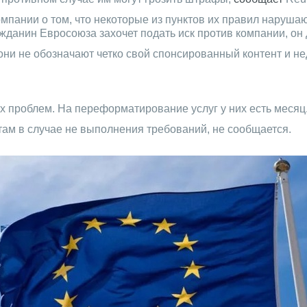
ании о том, что некоторые из пунктов их правил нарушают
ражданин Евросоюза захочет подать иск против компании, он
то они не обозначают четко свой спонсированный контент 
 проблем. На переформатирование услуг у них есть месяц
там в случае не выполнения требований, не сообщается.