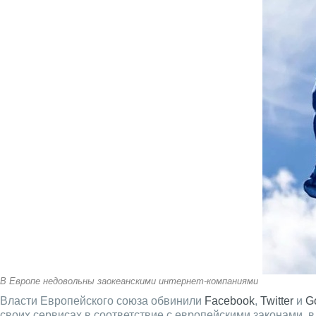
В Европе недовольны заокеанскими интернет-компаниями
Власти Европейского союза обвинили
Facebook
,
Twitter
и
G
своих сервисах в соответствие с европейскими законами, 