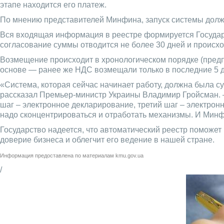
этапе находится его платеж.
По мнению представителей Минфина, запуск системы долже
Вся входящая информация в реестре формируется Государс
согласование суммы отводится не более 30 дней и происх
Возмещение происходит в хронологическом порядке (предп
основе — ранее же НДС возмещали только в последние 5 д
«Система, которая сейчас начинает работу, должна была с
рассказал Премьер-министр Украины Владимир Гройсман. –
шаг – электронное декларирование, третий шаг – электрон
надо сконцентрироваться и отработать механизмы. И Минф
Государство надеется, что автоматический реестр поможе
доверие бизнеса и облегчит его ведение в нашей стране.
Информация предоставлена по материалам
kmu.gov.ua
/