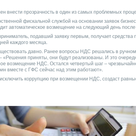
н внести прозрачность в один из самых проблемных проце
твенной фискальной службой на основании заявок бизнеса
одит автоматическое возмещение на следующий день после 
риниматель, подавший заявку первым, получает средства 
ней каждого месяца.
уществовать давно. Ранее вопросы НДС решались в ручном 
 «Решения приняты, они будут реализованы. И это очеред
ное возмещение НДС. Остался четвертый шаг – чрезвычайно
ин вместе с ГФС сейчас над этим работают».
т исключить коррупцию при возмещении НДС, создаст равны