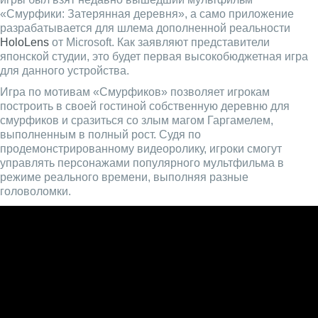
«Смурфики: Затерянная деревня», а само приложение
разрабатывается для шлема дополненной реальности
HoloLens
от Microsoft. Как заявляют представители
японской студии, это будет первая высокобюджетная игра
для данного устройства.
Игра по мотивам «Смурфиков» позволяет игрокам
построить в своей гостиной собственную деревню для
смурфиков и сразиться со злым магом Гаргамелем,
выполненным в полный рост. Судя по
продемонстрированному видеоролику, игроки смогут
управлять персонажами популярного мультфильма в
режиме реального времени, выполняя разные
головоломки.