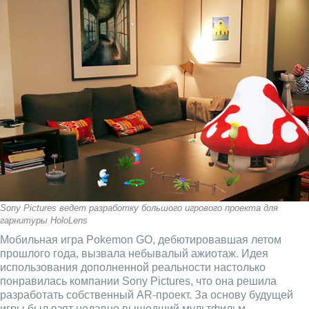
Sony Pictures ведет разработку большого игрового проекта для
гарнитуры HoloLens
Мобильная игра Pokemon GO, дебютировавшая летом
прошлого года, вызвала небывалый ажиотаж. Идея
использования дополненной реальности настолько
понравилась компании Sony Pictures, что она решила
разработать собственный AR-проект. За основу будущей
игры был взят недавно вышедший мультфильм