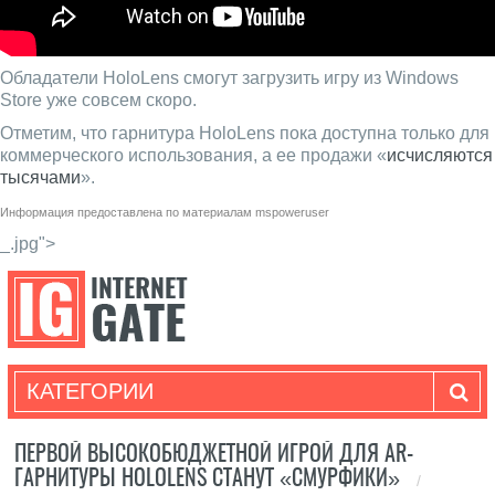
Обладатели HoloLens смогут загрузить игру из Windows
Store уже совсем скоро.
Отметим, что гарнитура HoloLens пока доступна только для
коммерческого использования, а ее продажи «
исчисляются
тысячами
».
Информация предоставлена по материалам
mspoweruser
_.jpg">
КАТЕГОРИИ
ПЕРВОЙ ВЫСОКОБЮДЖЕТНОЙ ИГРОЙ ДЛЯ AR-
ГАРНИТУРЫ HOLOLENS СТАНУТ «СМУРФИКИ»
/