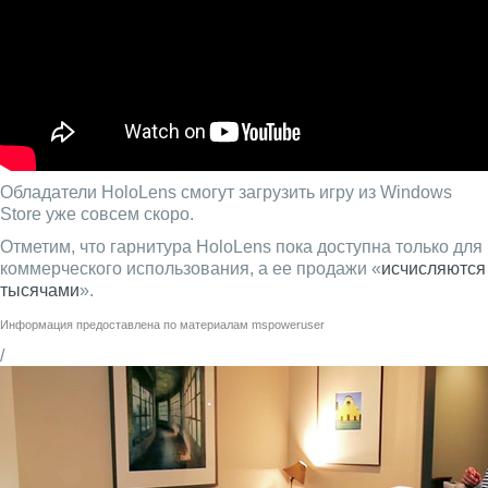
Обладатели HoloLens смогут загрузить игру из Windows
Store уже совсем скоро.
Отметим, что гарнитура HoloLens пока доступна только для
коммерческого использования, а ее продажи «
исчисляются
тысячами
».
Информация предоставлена по материалам
mspoweruser
/