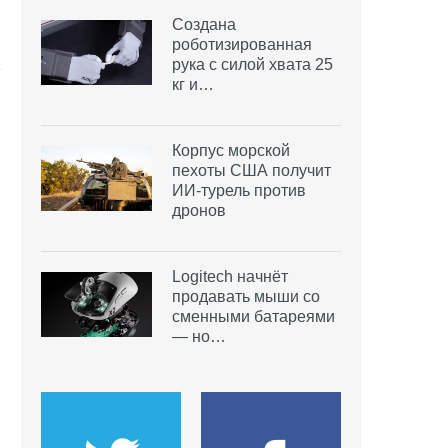
Создана
роботизированная
рука с силой хвата 25
кг и…
Корпус морской
пехоты США получит
ИИ-турель против
дронов
Logitech начнёт
продавать мыши со
сменными батареями
— но…