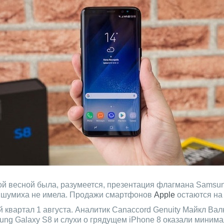
й весной была, разумеется, презентация флагмана Samsung
та шумиха не имела. Продажи смартфонов
Apple
остаются на
квартал 1 августа. Аналитик Canaccord Genuity Майкл Вал
ung Galaxy S8 и слухи о грядущем iPhone 8 оказали миним