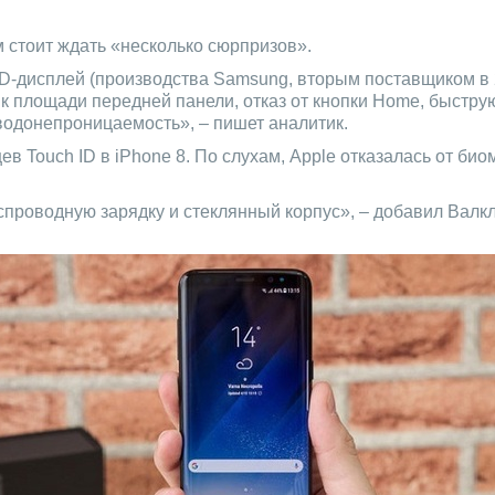
м стоит ждать «несколько сюрпризов».
-дисплей (производства Samsung, вторым поставщиком в 20
 к площади передней панели, отказ от кнопки Home, быстр
водонепроницаемость», – пишет аналитик.
ев Touch ID в iPhone 8. По слухам, Apple отказалась от би
проводную зарядку и стеклянный корпус», – добавил Валкл