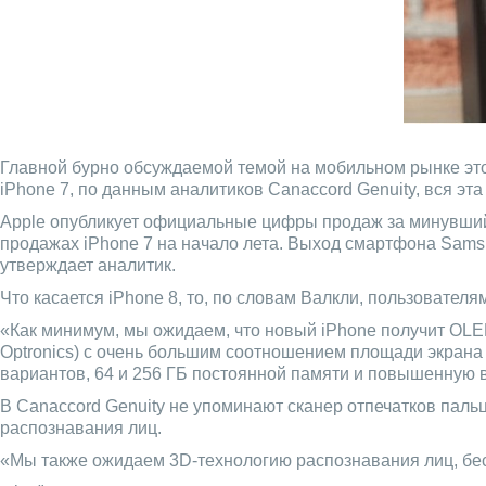
Главной бурно обсуждаемой темой на мобильном рынке это
iPhone 7, по данным аналитиков Canaccord Genuity, вся э
Apple опубликует официальные цифры продаж за минувший 
продажах iPhone 7 на начало лета. Выход смартфона Sams
утверждает аналитик.
Что касается iPhone 8, то, по словам Валкли, пользователя
«Как минимум, мы ожидаем, что новый iPhone получит OLED
Optronics) с очень большим соотношением площади экрана
вариантов, 64 и 256 ГБ постоянной памяти и повышенную 
В Canaccord Genuity не упоминают сканер отпечатков пальц
распознавания лиц.
«Мы также ожидаем 3D-технологию распознавания лиц, бес