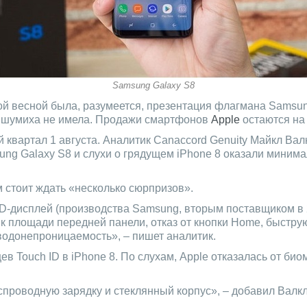
Samsung Galaxy S8
й весной была, разумеется, презентация флагмана Samsung
та шумиха не имела. Продажи смартфонов
Apple
остаются на
квартал 1 августа. Аналитик Canaccord Genuity Майкл Вал
ung Galaxy S8 и слухи о грядущем iPhone 8 оказали миним
м стоит ждать «несколько сюрпризов».
-дисплей (производства Samsung, вторым поставщиком в 20
 к площади передней панели, отказ от кнопки Home, быстр
водонепроницаемость», – пишет аналитик.
ев Touch ID в iPhone 8. По слухам, Apple отказалась от би
проводную зарядку и стеклянный корпус», – добавил Валкл