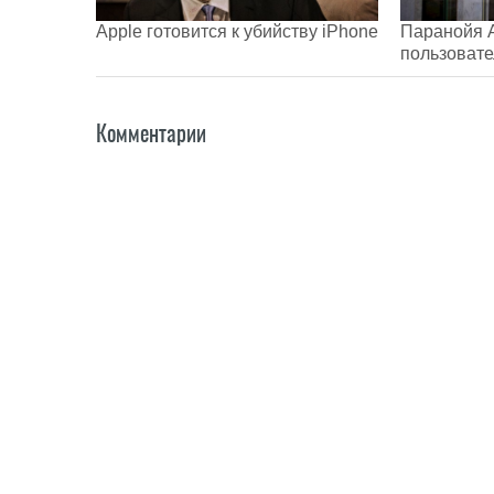
Apple готовится к убийству iPhone
Паранойя A
пользоват
Комментарии