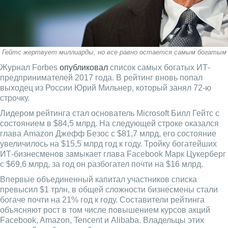
Гейтс жертвует миллиарды, но все равно остается самым богатым
Журнал Forbes
опубликовал
список самых богатых ИТ-
предпринимателей 2017 года. В рейтинг вновь попал
выходец из России Юрий Мильнер, который занял 72-ю
строчку.
Лидером рейтинга стал основатель Microsoft Билл Гейтс с
состоянием в $84,5 млрд. На следующей строке оказался
глава Amazon Джефф Безос с $81,7 млрд, его состояние
увеличилось на $15,5 млрд год к году. Тройку богатейших
ИТ-бизнесменов замыкает глава Facebook Марк Цукерберг
c $69,6 млрд, за год он разбогател почти на $16 млрд.
Впервые объединенный капитал участников списка
превысил $1 трлн, в общей сложности бизнесмены стали
богаче почти на 21% год к году. Составители рейтинга
объясняют рост в том числе повышением курсов акций
Facebook, Amazon, Tencent и Alibaba. Владельцы этих