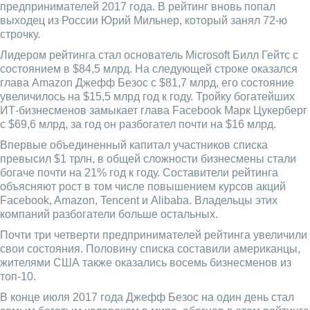
предпринимателей 2017 года. В рейтинг вновь попал
выходец из России Юрий Мильнер, который занял 72-ю
строчку.
Лидером рейтинга стал основатель Microsoft Билл Гейтс с
состоянием в $84,5 млрд. На следующей строке оказался
глава Amazon Джефф Безос с $81,7 млрд, его состояние
увеличилось на $15,5 млрд год к году. Тройку богатейших
ИТ-бизнесменов замыкает глава Facebook Марк Цукерберг
c $69,6 млрд, за год он разбогател почти на $16 млрд.
Впервые объединенный капитал участников списка
превысил $1 трлн, в общей сложности бизнесмены стали
богаче почти на 21% год к году. Составители рейтинга
объясняют рост в том числе повышением курсов акций
Facebook, Amazon, Tencent и Alibaba. Владельцы этих
компаний разбогатели больше остальных.
Почти три четверти предпринимателей рейтинга увеличили
свои состояния. Половину списка составили американцы,
жителями США также оказались восемь бизнесменов из
топ-10.
В конце июля 2017 года Джефф Безос на один день стал