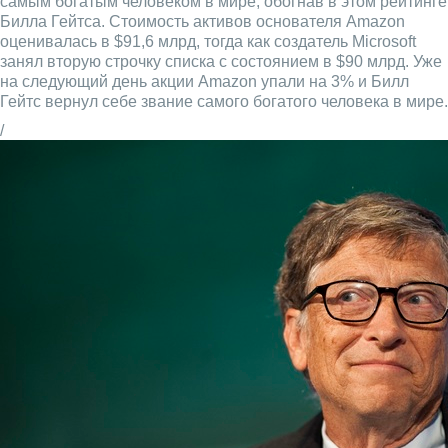
самым богатым человеком в мире, обогнав в этом рейтинге
Билла Гейтса. Стоимость активов основателя Amazon
оценивалась в $91,6 млрд, тогда как создатель Microsoft
занял вторую строчку списка с состоянием в $90 млрд. Уже
на следующий день акции Amazon упали на 3% и Билл
Гейтс вернул себе звание самого богатого человека в мире.
/