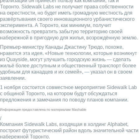
реализации он принесет пользу как компании, так и
Торонто. Sidewalk Labs не получает права собственности
на окрестности, но будет иметь громадную местность для
развёртывания своего инновационного урбанистического
эксперимента. А Торонто, как минимум, получит
возможность превратить забытую территорию своей
набережной в пригодную для жилья, возрождённую землю.
Премьер-министру Канады Джастину Трюдо, похоже,
нравится эта идея. «Новые технологии, которые возникнут
из Quayside, могут улучшить городскую жизнь — сделать
жильё более доступным и общественный транспорт более
удобным для канадцев и их семей», — указал он в своем
заявлении.
1 ноября состоится совместное мероприятие Sidewalk Lab
с общиной Торонто, на котором будут обсуждаться
предложения и замечания по поводу планов компании.
Информация предоставлена по материалам
Mashable
/
Компания Sidewalk Labs, входящая в холдинг Alphabet,
построит футуристический район вдоль значительной части
набережной Торонто.