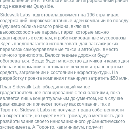
превращения её в технологически интегрированный район
под названием Quayside.
Sidewalk Labs подготовила документ на 196 страницах,
содержащий широкомасштабные идеи компании по поводу
будущего облика нового района, включая
высокоскоростные паромы, парки, которые можно
адаптировать к сезонам, и роботизированные мусоровозы.
Здесь предполагается использовать для пассажирских
перевозок самоуправляемые такси и автобусы вместо
личного транспорта. Велосипедные дорожки будут
обогреваться. Везде будет множество датчиков и камер для
сбора информации о потоках пешеходов и транспортных
средств, загрязнении и состоянии инфраструктуры. На
разработку проекта компания планирует затратить $50 млн.
План Sidewalk Lab, объединяющий умное
градостроительное планирование с технологиями, пока
является лишь концептуальным документом, но в случае
реализации он принесет пользу как компании, так и
Торонто. Sidewalk Labs не получает права собственности
на окрестности, но будет иметь громадную местность для
развёртывания своего инновационного урбанистического
эксперимента. А Торонто, как минимум, получит