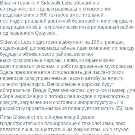
Власти Торонто и Sidewalk Labs объявили о
сотрудничестве с целью радикального изменения
представления о 800 гектаров вместительной,
постиндустриальной восточной береговой линии города, и
превращения её в технологически интегрированный район
под названием Quayside.
Sidewalk Labs подготовила документ на 196 страницах,
содержащий широкомасштабные идеи компании по поводу
будущего облика нового района, включая
высокоскоростные паромы, парки, которые можно
адаптировать к сезонам, и роботизированные мусоровозы.
Здесь предполагается использовать для пассажирских
перевозок самоуправляемые такси и автобусы вместо
личного транспорта. Велосипедные дорожки будут
обогреваться. Везде будет множество датчиков и камер для
сбора информации о потоках пешеходов и транспортных
средств, загрязнении и состоянии инфраструктуры. На
разработку проекта компания планирует затратить $50 млн.
План Sidewalk Lab, объединяющий умное
градостроительное планирование с технологиями, пока
является лишь концептуальным документом, но в случае