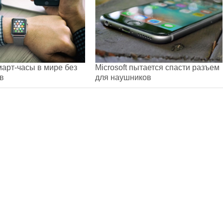
март-часы в мире без
Microsoft пытается спасти разъем
в
для наушников