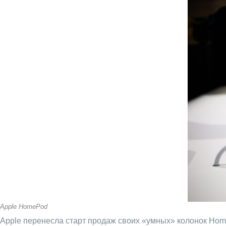
Apple HomePod
Apple перенесла старт продаж своих «умных» колонок Home