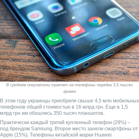
В среднем покупатели тратят на телефоны порядка 3,5 тысяч
гривен
В этом году украинцы приобрели свыше 4,5 млн мобильных
телефонов общей стоимостью в 16 млрд грн. Еще в 1,5
млрд грн им обошлись 350 тысяч планшетов.
Практически каждый третий купленный телефон (29%) –
под брендом Samsung. Второе место заняли смартфоны от
Apple (15%). Телефоны китайской марки Huawei