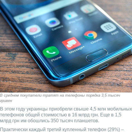
В среднем покупатели тратят на телефоны порядка 3,5 тысяч
гривен
В этом году украинцы приобрели свыше 4,5 млн мобильных
телефонов общей стоимостью в 16 млрд грн. Еще в 1,5
млрд грн им обошлись 350 тысяч планшетов.
Практически каждый третий купленный телефон (29%) –