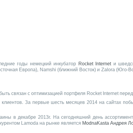
ледние годы немецкий инкубатор
Rocket Internet
и шведск
сточная Европа), Namshi (ближний Восток) и Zalora (Юго-В
ыть связан с оптимизацией портфеля Rocket Internet перед
клиентов. За первые шесть месяцев 2014 на сайтах побы
ины в декабре 2013г. На сегодняшний день ассортимент
курентом Lamoda на рынке является
ModnaKasta
Андрея Л