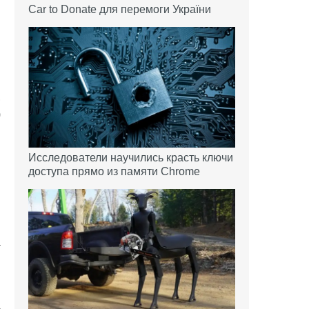
Car to Donate для перемоги України
и
,
)
Исследователи научились красть ключи
доступа прямо из памяти Chrome
а
в
ь