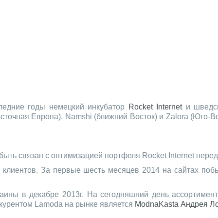
ледние годы немецкий инкубатор
Rocket Internet
и шведск
сточная Европа), Namshi (ближний Восток) и Zalora (Юго-В
ыть связан с оптимизацией портфеля Rocket Internet перед
клиентов. За первые шесть месяцев 2014 на сайтах побы
ины в декабре 2013г. На сегодняшний день ассортимент
курентом Lamoda на рынке является
ModnaKasta
Андрея Л