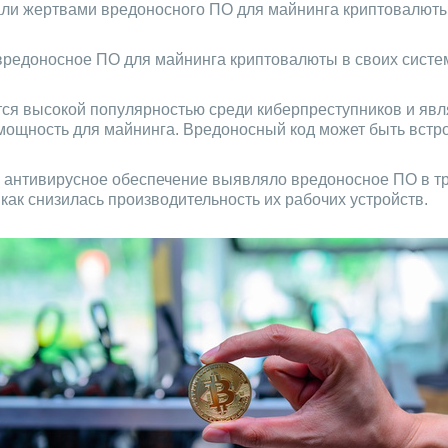
али жертвами вредоносного ПО для майнинга криптовалюты
 вредоносное ПО для майнинга криптовалюты в своих сист
тся высокой популярностью среди киберпреступников и яв
мощность для майнинга. Вредоносный код может быть встро
 антивирусное обеспечение выявляло вредоносное ПО в тр
как снизилась производительность их рабочих устройств.