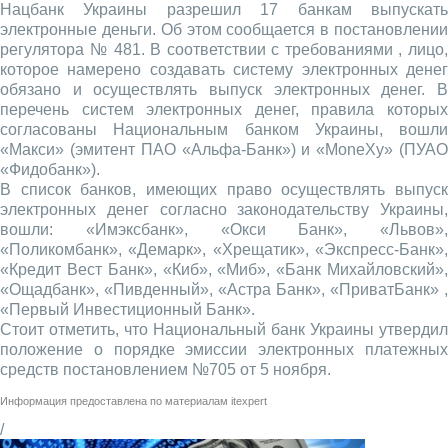
Нацбанк Украины разрешил 17 банкам выпускать
электронные деньги. Об этом сообщается в постановлении
регулятора № 481. В соответствии с требованиями , лицо,
которое намерено создавать систему электронных денег
обязано и осуществлять выпуск электронных денег. В
перечень систем электронных денег, правила которых
согласованы Национальным банком Украины, вошли
«Макси» (эмитент ПАО «Альфа-Банк») и «MoneXy» (ПУАО
«Фидобанк»).
В список банков, имеющих право осуществлять выпуск
электронных денег согласно законодательству Украины,
вошли: «Имэксбанк», «Окси Банк», «Львов»,
«Поликомбанк», «Демарк», «Хрещатик», «Экспресс-Банк»,
«Кредит Вест Банк», «Киб», «Миб», «Банк Михайловский»,
«Ощадбанк», «Пивденный», «Астра Банк», «ПриватБанк» ,
«Первый Инвестиционный Банк».
Стоит отметить, что Национальный банк Украины утвердил
положение о порядке эмиссии электронных платежных
средств постановлением №705 от 5 ноября.
Информация предоставлена по материалам
itexpert
/