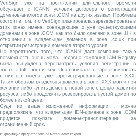
VeriSign уже на протяжении длительного времени
обсуждает с ICANN условия договора о регистрации
доменов-аналогов зоны .COM на других языках. Проблема
состоит в том, что VeriSign планировала зарезервировать в
этих зонах имена, совпадающие с уже существующими
доменами в зоне .COM, как это было сделано в зоне .UK в
отношении к владельцам доменов в зоне .co.uk при
открытии регистрации доменов второго уровня.
Но вероятность того, что ICANN даст компании такую
возможность очень мала. Недавно компания ICM Registry
была вынуждена пересмотреть условия регистрации в
зонах .adult, .porn и .sex. Она собиралась зарезервировать
в них все имена, уже зарегистрированные в зоне .XXX.
Таким образом владельцы доменов в зоне .XXX могли при
желании либо купить домен в новой зоне с целью развития
ресурса, либо продолжить резервировать пустой домен по
более низкой цене.
Судя из выше изложенной информации , можно
предположить, что владельцам IDN-доменов в зоне .COM
придется покупать домены-транслитерации за
ограниченный срок.
Информация предоставлена по материалам
itexpert