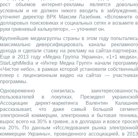
рост объемов интернет-рекламы является довольно
условным и не должен никого вводить в заблуждение,
уточняет директор ВРК Максим Лазебник. «Вспомните о
долларовых поисковиках и социальных сетях и возьмите в
руки гривневый калькулятор», — уточняет он.
Крупнейшие медиагруппы страны в этом году попытались
максимально диверсифицировать каналы рекламного
дохода и сделали ставку на рекламу на сайтах-партнерах.
Еще в 2013 году «Медиа Группа Украина», «1+1 медиа»,
StarLightMedia и «Интер Медиа Групп» начали программу
«Чистое небо», в рамках которой установили собственный
плеер с лицензионным видео на сайтах — участниках
программы.
Одновременно снизилась заинтересованность
пользователей в покупках. Президент украинской
Ассоциации директ-маркетинга Валентин Калашник
рассказывает, что даже самый большой сегмент
электронной коммерции, электроника и бытовая техника,
вырос всего на 30 % в гривне, а в долларах и вовсе просел
на 20 %. По данным «Исследования рынка электронной
коммерции Украины», проведенного ассоциацией, в 2013