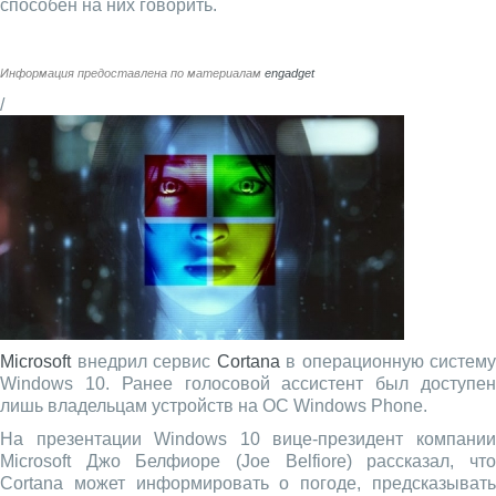
способен на них говорить.
Информация предоставлена по материалам
engadget
/
Microsoft
внедрил сервис
Cortana
в операционную систему
Windows 10. Ранее голосовой ассистент был доступен
лишь владельцам устройств на ОС Windows Phone.
На презентации Windows 10 вице-президент компании
Microsoft Джо Белфиоре (Joe Belfiore) рассказал, что
Cortana может информировать о погоде, предсказывать