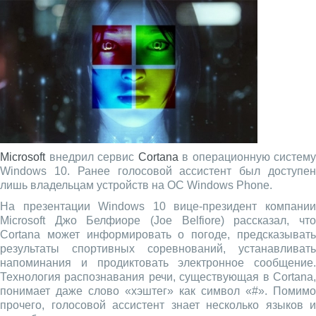
Microsoft
внедрил сервис
Cortana
в операционную систему
Windows 10. Ранее голосовой ассистент был доступен
лишь владельцам устройств на ОС Windows Phone.
На презентации Windows 10 вице-президент компании
Microsoft Джо Белфиоре (Joe Belfiore) рассказал, что
Cortana может информировать о погоде, предсказывать
результаты спортивных соревнований, устанавливать
напоминания и продиктовать электронное сообщение.
Технология распознавания речи, существующая в Cortana,
понимает даже слово «хэштег» как символ «#». Помимо
прочего, голосовой ассистент знает несколько языков и