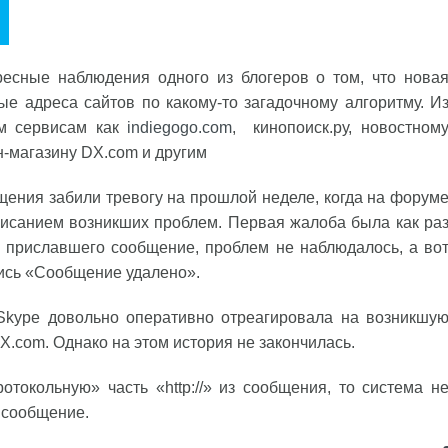
есные наблюдения одного из блогеров о том, что нова
ые адреса сайтов по какому-то загадочному алгоритму. И
им сервисам как
indiegogo.com
, кинопоиск.ру, новостном
н-магазину DX.com и другим
ения забили тревогу на прошлой неделе, когда на форум
исанием возникших проблем. Первая жалоба была как ра
, приславшего сообщение, проблем не наблюдалось, а во
пись «Сообщение удалено».
Skype довольно оперативно отреагировала на возникшу
X.com. Однако на этом история не закончилась.
отокольную» часть «http://» из сообщения, то система н
е сообщение.