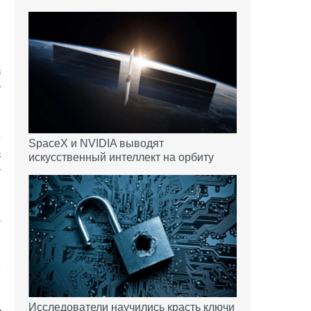
я
з
у
е
SpaceX и NVIDIA выводят
з
искусственный интеллект на орбиту
т
ю
е
Исследователи научились красть ключи