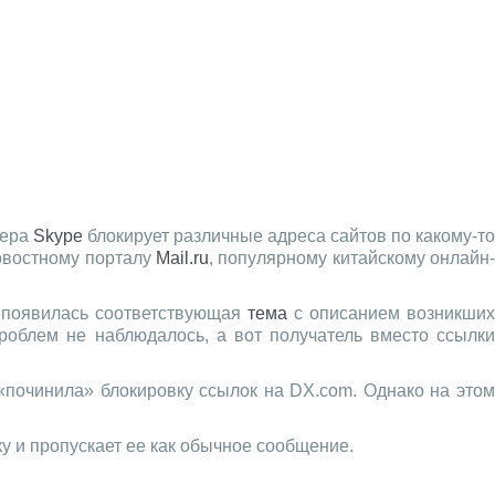
жера
Skype
блокирует различные адреса сайтов по какому-то
новостному порталу
Mail.ru
, популярному китайскому онлайн
а появилась соответствующая
тема
с описанием возникши
роблем не наблюдалось, а вот получатель вместо ссылки
починила» блокировку ссылок на DX.com. Однако на этом
ку и пропускает ее как обычное сообщение.