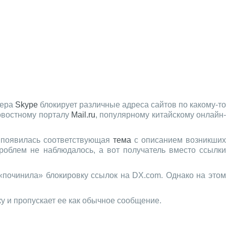
жера
Skype
блокирует различные адреса сайтов по какому-то
новостному порталу
Mail.ru
, популярному китайскому онлайн
а появилась соответствующая
тема
с описанием возникши
роблем не наблюдалось, а вот получатель вместо ссылки
починила» блокировку ссылок на DX.com. Однако на этом
ку и пропускает ее как обычное сообщение.