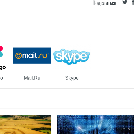
Е
Поделиться:
go
Mail.Ru
Skype