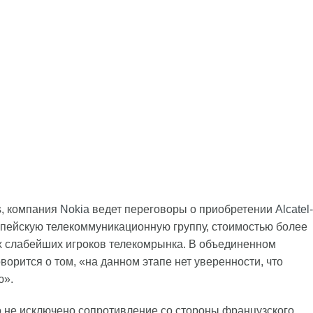
s, компания
Nokia
ведет переговоры о приобретении
Alcatel-
ропейскую телекоммуникационную группу, стоимостью более
ух слабейших игроков телекомрынка. В объединенном
орится о том, «на данном этапе нет уверенности, что
ю».
то не исключено сопротивление со стороны французского