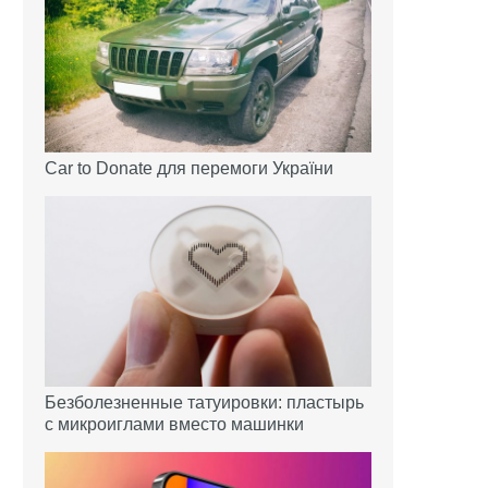
Car to Donate для перемоги України
Безболезненные татуировки: пластырь
с микроиглами вместо машинки