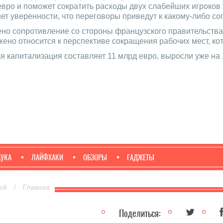
евро и поможет сократить расходы двух слабейших игроко
нет уверенности, что переговоры приведут к какому-либо с
ено сопротивление со стороны французского правительства, 
жено относится к перспективе сокращения рабочих мест, к
чья капитализация составляет 11 млрд евро, выросли уже на
АУКА
ЛАЙФХАКИ
ОБЗОРЫ
ГАДЖЕТЫ
тей
/
Главная
Поделиться: