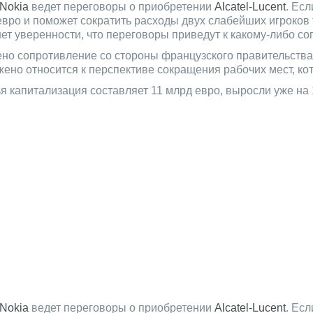
Nokia
ведет переговоры о приобретении
Alcatel-Lucent
. Ес
евро и поможет сократить расходы двух слабейших игроко
нет уверенности, что переговоры приведут к какому-либо с
ено сопротивление со стороны французского правительства, 
жено относится к перспективе сокращения рабочих мест, к
чья капитализация составляет 11 млрд евро, выросли уже на
Nokia
ведет переговоры о приобретении
Alcatel-Lucent
. Ес