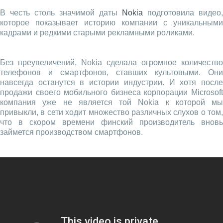
В честь столь значимой даты
Nokia
подготовила видео,
которое показывает историю компании с уникальными
кадрами и редкими старыми рекламными роликами.
Без преувеличений, Nokia сделала огромное количество
телефонов и смартфонов, ставших культовыми. Они
навсегда останутся в истории индустрии. И хотя после
продажи своего мобильного бизнеса корпорации Microsoft
компания уже не является той Nokia к которой мы
привыкли, в сети ходит множество различных слухов о том,
что в скором времени финский производитель вновь
займется производством смартфонов.