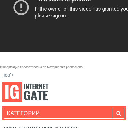
Информация предоставлена по материалам
phonearena
_.jpg">
КАТЕГОРИИ