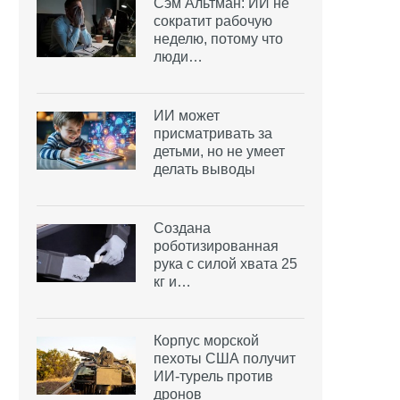
Сэм Альтман: ИИ не
сократит рабочую
неделю, потому что
люди…
ИИ может
присматривать за
детьми, но не умеет
делать выводы
Создана
роботизированная
рука с силой хвата 25
кг и…
Корпус морской
пехоты США получит
ИИ-турель против
дронов