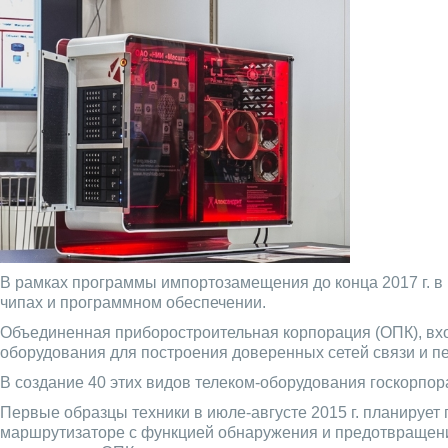
В рамках программы импортозамещения до конца 2017 г. в
чипах и программном обеспечении.
Объединенная приборостроительная корпорация (ОПК), вхо
оборудования для построения доверенных сетей связи и п
В создание 40 этих видов телеком-оборудования госкорпор
Первые образцы техники в июле-августе 2015 г. планируе
маршрутизаторе с функцией обнаружения и предотвращения