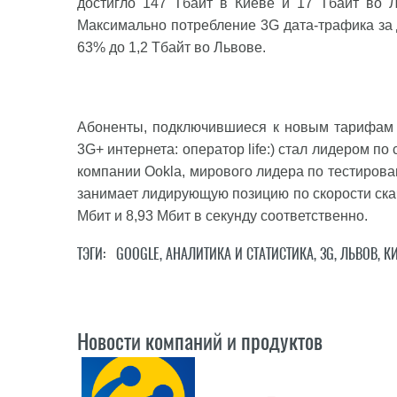
достигло 147 Тбайт в Киеве и 17 Тбайт во Л
Максимально потребление 3G дата-трафика за де
63% до 1,2 Тбайт во Львове.
Абоненты, подключившиеся к новым тарифам 
3G+ интернета: оператор life:) стал лидером по
компании Ookla, мирового лидера по тестирова
занимает лидирующую позицию по скорости скач
Мбит и 8,93 Мбит в секунду соответственно.
ТЭГИ:
GOOGLE
,
АНАЛИТИКА И СТАТИСТИКА
,
3G
,
ЛЬВОВ
,
К
Новости компаний и продуктов