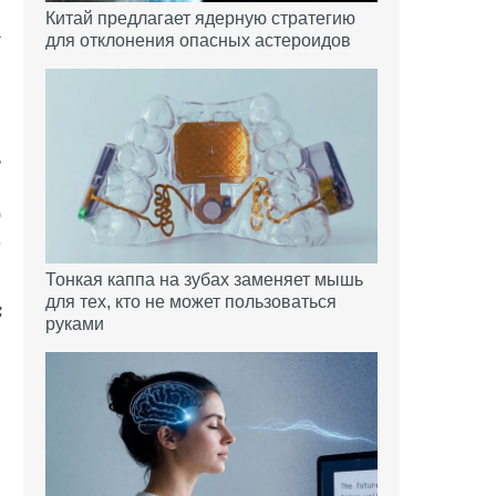
.
Китай предлагает ядерную стратегию
а
для отклонения опасных астероидов
ь
и
)
5
Тонкая каппа на зубах заменяет мышь
для тех, кто не может пользоваться
руками