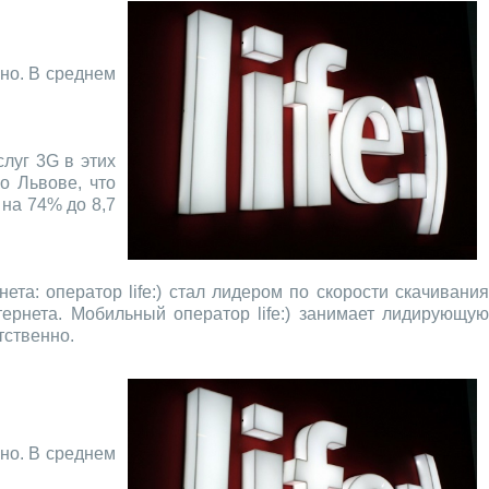
но. В среднем
слуг 3G в этих
о Львове, что
 на 74% до 8,7
а: оператор life:) стал лидером по скорости скачивания
ернета. Мобильный оператор life:) занимает лидирующую
тственно.
но. В среднем