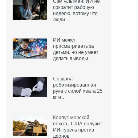
Сэм Альтман: ИИ не
сократит рабочую
неделю, потому что
люди…
ИИ может
присматривать за
детьми, но не умеет
делать выводы
Создана
роботизированная
рука с силой хвата 25
кг и…
Корпус морской
пехоты США получит
ИИ-турель против
дронов