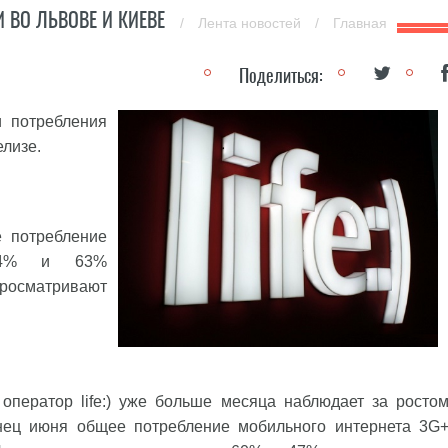
И ВО ЛЬВОВЕ И КИЕВЕ
/
Лента новостей
/
Главная
Поделиться:
и потребления
елизе.
е потребление
 74% и 63%
просматривают
оператор life:) уже больше месяца наблюдает за росто
онец июня общее потребление мобильного интернета 3G