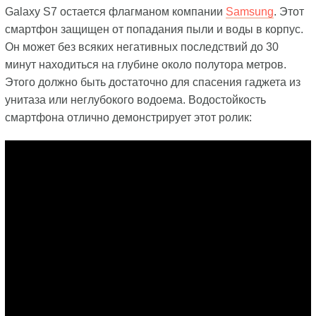
Galaxy S7 остается флагманом компании
Samsung
. Этот
смартфон защищен от попадания пыли и воды в корпус.
Он может без всяких негативных последствий до 30
минут находиться на глубине около полутора метров.
Этого должно быть достаточно для спасения гаджета из
унитаза или неглубокого водоема. Водостойкость
смартфона отлично демонстрирует этот ролик: