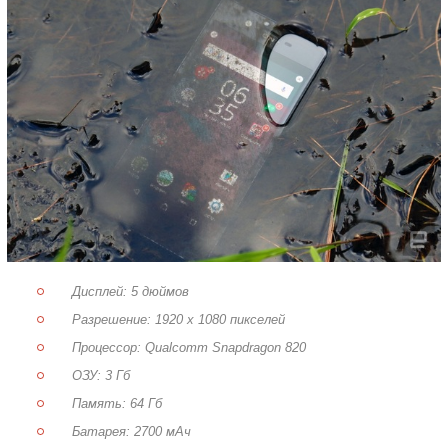
Дисплей: 5 дюймов
Разрешение: 1920 x 1080 пикселей
Процессор: Qualcomm Snapdragon 820
ОЗУ: 3 Гб
Память: 64 Гб
Батарея: 2700 мАч