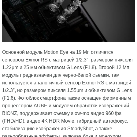
Основной модуль Motion Eye на 19 Мп отличется
сенсором Exmor RS с матрицей 1/2.3″, размером пикселя
1.22μm и 25 мм объективом G Lens (F1.8). Второй 12 Мп
модуль предназначен для черно-белой съемки, там
используется аналогичный сенсор Exmor RS с матрицей
1/2.3″, но размером пикселя 1.55μm и объективом G Lens
(F1.6). Фотоблок смартфона также оснащен фирменным
процессором AUBE и модулем обработки изображений
BIONZ, поддерживает съемку slow-mo видео 960 fps
(FHD/HD), видео 4K HDR Movie, гибридный автофокус,
стабилизацию изображения SteadyShot, а также
разнообразные эффекты, включая боке и монохром.