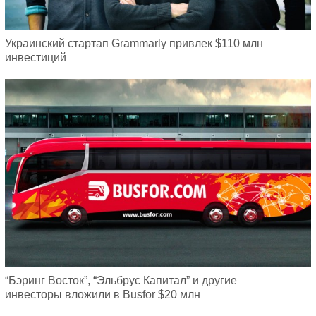
Украинский стартап Grammarly привлек $110 млн
инвестиций
“Бэринг Восток”, “Эльбрус Капитал” и другие
инвесторы вложили в Busfor $20 млн