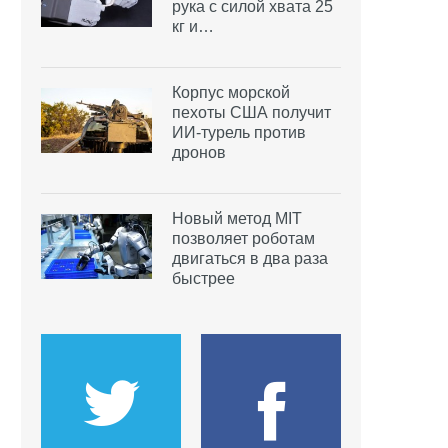
рука с силой хвата 25
кг и…
Корпус морской
пехоты США получит
ИИ-турель против
дронов
Новый метод MIT
позволяет роботам
двигаться в два раза
быстрее