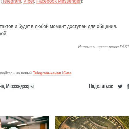
(
Telegram
,
Viber
,
Facebook Messenger
);
нтактов и будет в любой момент доступен для общения.
кой.
Источник: пресс-релиз FAS
ывайтесь на новый
Telegram-канал iGate
на
,
Мессенджеры
Поделиться: