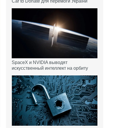
Car to Donate для перемоги України
SpaceX и NVIDIA выводят
искусственный интеллект на орбиту