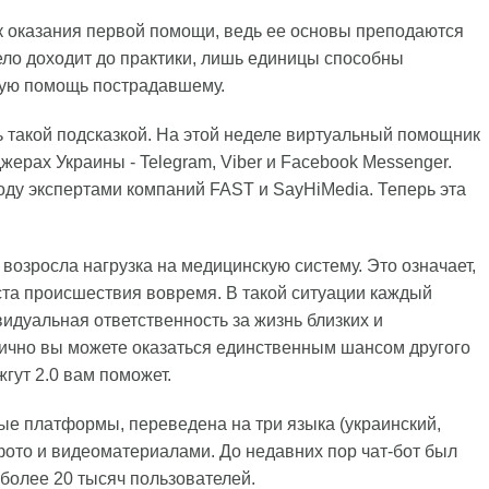
к оказания первой помощи, ведь ее основы преподаются
дело доходит до практики, лишь единицы способны
ьную помощь пострадавшему.
ть такой подсказкой. На этой неделе виртуальный помощник
ерах Украины - Telegram, Viber и Facebook Messenger.
оду экспертами компаний FAST и SayHiMedia. Теперь эта
возросла нагрузка на медицинскую систему. Это означает,
еста происшествия вовремя. В такой ситуации каждый
идуальная ответственность за жизнь близких и
ично вы можете оказаться единственным шансом другого
жгут 2.0 вам поможет.
ые платформы, переведена на три языка (украинский,
фото и видеоматериалами. До недавних пор чат-бот был
 более 20 тысяч пользователей.