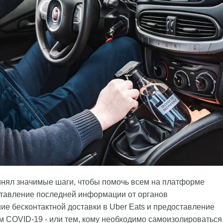
ринял значимые шаги, чтобы помочь всем на платформе
оставление последней информации от органов
е бесконтактной доставки в Uber Eats и предоставление
м COVID-19 - или тем, кому необходимо самоизолироваться