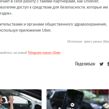
чает в себя работу с такими партнерами, как Unilever,
ователям доступ к средствам для безопасности, которые им
ездок».
вительствами и органами общественного здравоохранения,
 используя приложение Uber.
Источник: пресс-релиз Ube
ывайтесь на новый
Telegram-канал iGate
Поделиться: