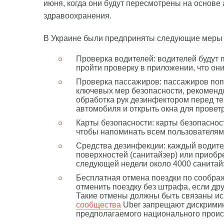
июня, когда они будут пересмотрены на основе
здравоохранения.
В Украине были предприняты следующие меры 
Проверка водителей: водителей будут 
пройти проверку в приложении, что они
Проверка пассажиров: пассажиров попр
ключевых мер безопасности, рекоменд
обработка рук дезинфектором перед тем
автомобиля и открыть окна для провет
Карты безопасности: карты безопаснос
чтобы напоминать всем пользователям 
Средства дезинфекции: каждый водите
поверхностей (санитайзер) или приобре
следующей недели около 4000 санитай
Бесплатная отмена поездки по соображ
отменить поездку без штрафа, если дру
Такие отмены должны быть связаны ис
сообщества
Uber запрещают дискримин
предполагаемого национального прои