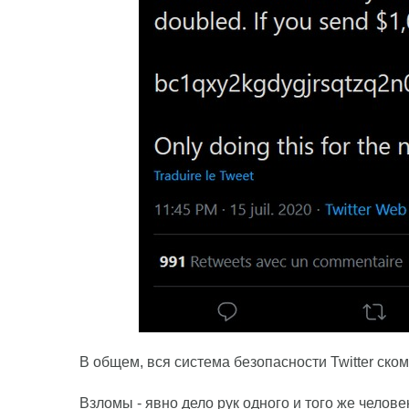
В общем, вся система безопасности Twitter ск
Взломы - явно дело рук одного и того же челов