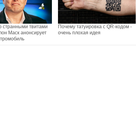
о странными твитами
Почему татуировка с QR-кодом -
лон Маск анонсирует
очень плохая идея
ктромобиль