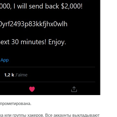
омпрометирована.
ека или группы хакеров. Все аккаунты выкладывают