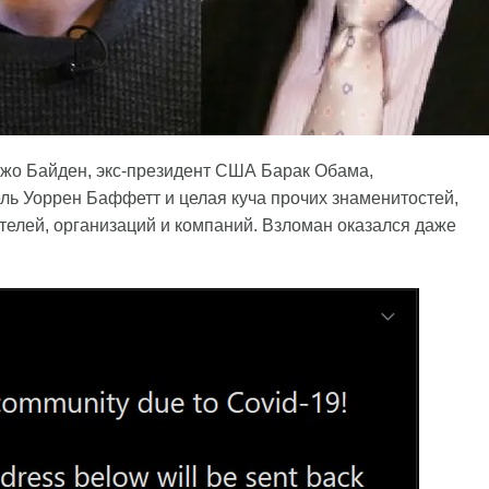
жо Байден, экс-президент США Барак Обама,
ль Уоррен Баффетт и целая куча прочих знаменитостей,
телей, организаций и компаний. Взломан оказался даже