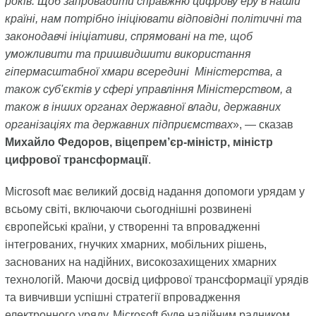
років. Щоб запровадити справжню цифрову еру в нашій
країні, нам потрібно ініціювати відповідні політичні та
законодавчі ініціативи, спрямовані на те, щоб
уможливити та пришвидшити використання
гіпермасштабної хмари всередині Міністерства, а
також суб'єктів у сфері управління Міністерством, а
також в інших органах державної влади, державних
організаціях та державних підприємствах
», — сказав
Михайло Федоров, віцепрем’єр-міністр, міністр
цифрової трансформації
.
Microsoft має великий досвід надання допомоги урядам у
всьому світі, включаючи сьогоднішні розвинені
європейські країни, у створенні та впровадженні
інтегрованих, гнучких хмарних, мобільних рішень,
заснованих на надійних, високозахищених хмарних
технологій. Маючи досвід цифрової трансформації урядів
та вивчивши успішні стратегії впровадження
електронного уряду, Microsoft буде надійним радником