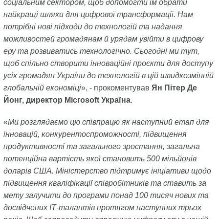
соціальним сектором, щоб допомогти їм обрати
найкращі шляхи для цифрової трансформації. Нам
потрібні нові підходи до технологій та надання
можливостей громадянам й урядам увійти в цифрову
еру та розвиватись технологічно. Сьогодні ми тут,
щоб спільно створити інноваційні проєкти для доступу
усіх громадян України до технологій в цій швидкозмінній
глобальній економіці
», - прокоментував
Ян Пітер Де
Йонг, директор Microsoft Україна
.
«
Ми розглядаємо цю співпрацю як наступний етап для
інновацій, конкурентоспроможності, підвищення
продуктивності та загального зростання, загальна
потенційна вартість якої становить 500 мільйонів
доларів США. Міністерство підтримує ініціативи щодо
підвищення кваліфікації співробітників та ставить за
мету залучити до програми понад 100 тисяч нових та
досвідчених ІТ-талантів протягом наступних трьох