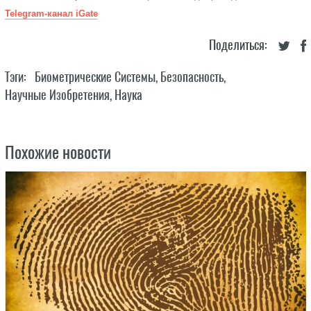
Telegram-канал iGate
Поделиться:
Тэги:
Биометрические Системы
,
Безопасность
,
Научные Изобретения
,
Наука
Похожие новости