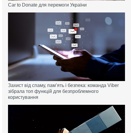
Car to Donate для перемоги України
Захист від спаму, памʼять і безпека: команда Viber
зібрала топ функцій для безпроблемного
користування