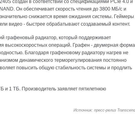
40S создан в соответствии со спецификациями PCIe 4.0 и
NAND. Он обеспечивает скорость чтения до 3800 МБ/с и
и значительно снижается время ожидания системы. Геймеры
ели видео - быстрее обрабатывают создаваемый контент.
ий графеновый радиатор, который поддерживает
мя высокоскоростных операций. Графен - двумерная форма
одностью. Благодаря графеновому радиатору нагрев не
ханизмом динамического терморегулирования постоянно
зволяет повысить общую стабильность системы и продлить
Б и 1 ТБ. Производитель заявляет пятилетнюю
Источник: пресс-релиз Transcen