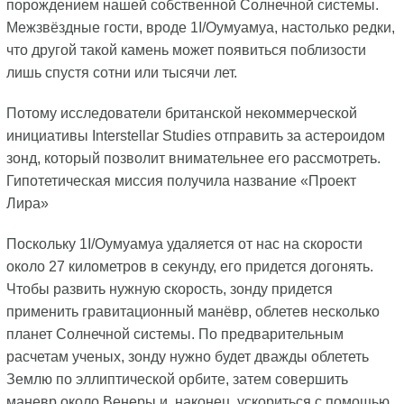
порождением нашей собственной Солнечной системы.
Межзвёздные гости, вроде 1I/Оумуамуа, настолько редки,
что другой такой камень может появиться поблизости
лишь спустя сотни или тысячи лет.
Потому исследователи британской некоммерческой
инициативы Interstellar Studies отправить за астероидом
зонд, который позволит внимательнее его рассмотреть.
Гипотетическая миссия получила название «Проект
Лира»
Поскольку 1I/Оумуамуа удаляется от нас на скорости
около 27 километров в секунду, его придется догонять.
Чтобы развить нужную скорость, зонду придется
применить гравитационный манёвр, облетев несколько
планет Солнечной системы. По предварительным
расчетам ученых, зонду нужно будет дважды облететь
Землю по эллиптической орбите, затем совершить
маневр около Венеры и, наконец, ускориться с помощью