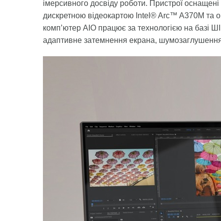
імерсивного досвіду роботи. Пристрої оснащені 
дискретною відеокартою Intel® Arc™ A370M та 
комп’ютер AIO працює за технологією на базі Ш
адаптивне затемнення екрана, шумозаглушення 