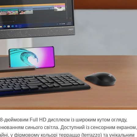
3,8-дюймовим Full HD дисплеєм із широким кутом огляду,
нюванням синього світла. Доступний із сенсорним екраном,
йні, у фірмовому кольорі терраццо (terrazzo) та унікальним