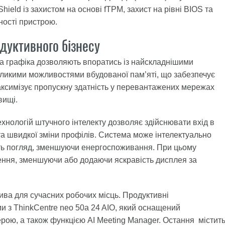
ield із захистом на основі fTPM, захист на рівні BIOS та
ності пристрою.
дуктивного бізнесу
а графіка дозволяють впоратись із найскладнішими
великими можливостями вбудованої пам’яті, що забезпечує
максимізує пропускну здатність у перевантажених мережах
вищі.
хнологій штучного інтелекту дозволяє здійснювати вхід в
та швидкої зміни профілів. Система може інтелектуально
ть погляд, зменшуючи енергоспоживання. При цьому
ення, зменшуючи або додаючи яскравість дисплея за
ива для сучасних робочих місць. Продуктивні
и з ThinkCentre neo 50a 24 AIO, який оснащений
ою, а також функцією AI Meeting Manager. Остання містит