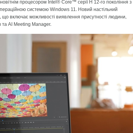
новітнім процесором Intel® Core™ серії H 12-го покоління з
операційною системою Windows 11. Новий настільний
І, що включає можливості виявлення присутності людини,
та AI Meeting Manager.