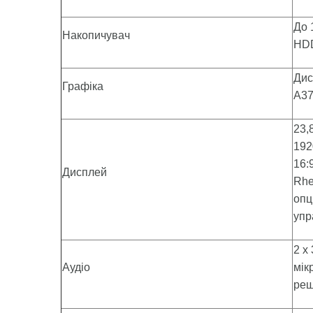
До 
Накопичувач
HDD
Дис
Графіка
A3
23,
192
16:
Дисплей
Rhe
опц
упр
2 x
Аудіо
мік
реш