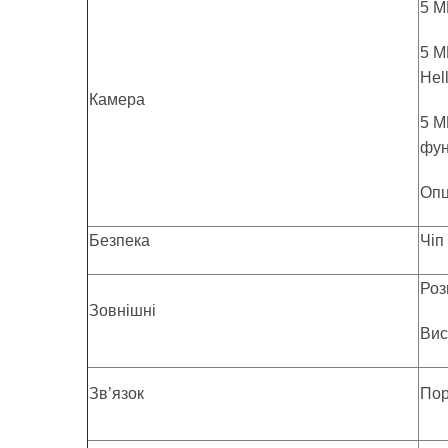
5 М
5 М
Hel
Камера
5 М
фун
Опц
Безпека
Чіп
Роз
Зовнішні
Вис
Зв’язок
Пор