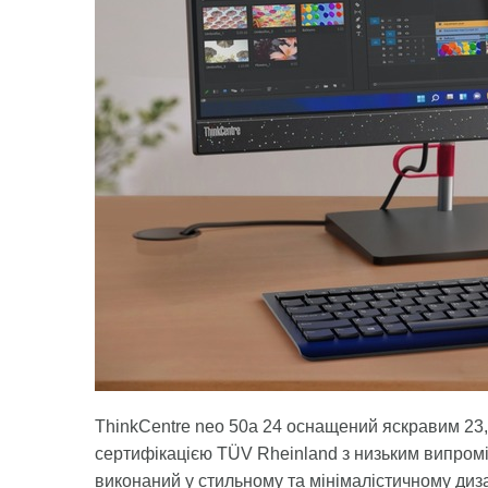
​​ThinkCentre neo 50a 24 оснащений яскравим 2
сертифікацією TÜV Rheinland з низьким випромі
виконаний у стильному та мінімалістичному диза