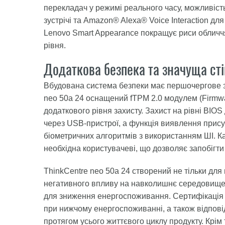
перекладач у режимі реального часу, можливість 
зустрічі та Amazon® Alexa® Voice Interaction дл
Lenovo Smart Appearance покращує риси обличч
рівня.
Додаткова безпека та значуща сті
Вбудована система безпеки має першочергове зн
neo 50a 24 оснащений fTPM 2.0 модулем (Firmwa
додаткового рівня захисту. Захист на рівні BIO
через USB-пристрої, а функція виявлення прису
біометричних алгоритмів з використанням ШІ. Ка
необхідна користувачеві, що дозволяє запобігт
ThinkCentre neo 50a 24 створений не тільки дл
негативного впливу на навколишнє середовище, 
для зниження енергоспоживання. Сертифікаці
при нижчому енергоспоживанні, а також відпові
протягом усього життєвого циклу продукту. Крім