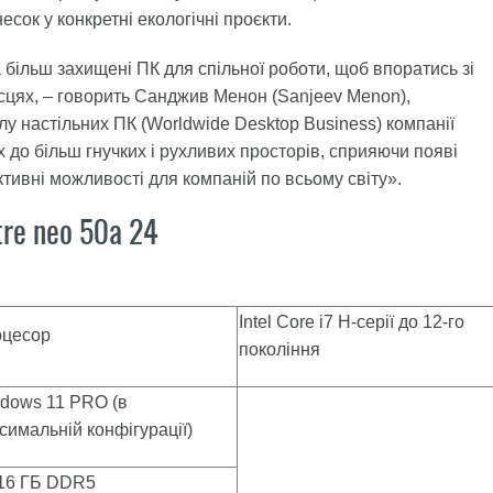
есок у конкретні екологічні проєкти.
а більш захищені ПК для спільної роботи, щоб впоратись зі
цях, – говорить Санджив Менон (Sanjeev Menon),
у настільних ПК (Worldwide Desktop Business) компанії
х до більш гнучких і рухливих просторів, сприяючи появі
тивні можливості для компаній по всьому світу».
tre neo 50a 24
Intel Core i7 H-серії до 12-го
цесор
покоління
dows 11 PRO (в
симальній конфігурації)
16 ГБ DDR5