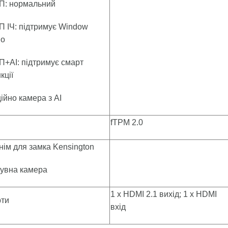
П: нормальний
П ІЧ: підтримує Window
lo
П+AI: підтримує смарт
кції
ійно камера з AI
fTPM 2.0
нім для замка Kensington
увна камера
1 x HDMI 2.1 вихід; 1 x HDMI
ти
вхід