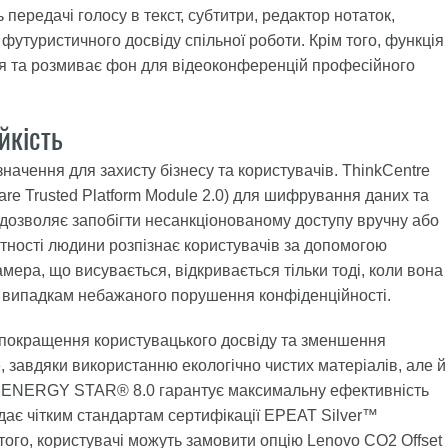
передачі голосу в текст, субтитри, редактор нотаток,
я футуристичного досвіду спільної роботи. Крім того, функція
я та розмиває фон для відеоконференцій професійного
йкість
ачення для захисту бізнесу та користувачів. ThinkCentre
re Trusted Platform Module 2.0) для шифрування даних та
S дозволяє запобігти несанкціонованому доступу вручну або
тності людини розпізнає користувачів за допомогою
мера, що висувається, відкривається тільки тоді, коли вона
и випадкам небажаного порушення конфіденційності.
я покращення користувацького досвіду та зменшення
завдяки використанню екологічно чистих матеріалів, але й
я ENERGY STAR® 8.0 гарантує максимальну ефективність
дає чітким стандартам сертифікації EPEAT Silver™
 того, користувачі можуть замовити опцію Lenovo CO2 Offset