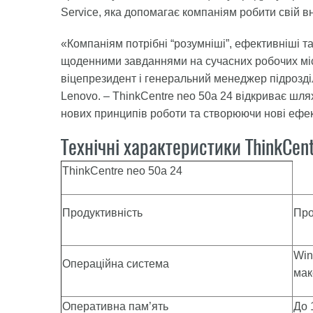
Service, яка допомагає компаніям робити свій вн
«Компаніям потрібні “розумніші”, ефективніші т
щоденними завданнями на сучасних робочих міс
віцепрезидент і генеральний менеджер підрозділ
Lenovo. – ThinkCentre neo 50a 24 відкриває шля
нових принципів роботи та створюючи нові ефек
Технічні характеристики ThinkCen
ThinkCentre neo 50a 24
Продуктивність
Про
Win
Операційна система
мак
Оперативна пам’ять
До 