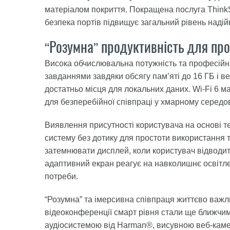
матеріалом покриття. Покращена послуга ThinkSh
безпека портів підвищує загальний рівень надій
“Розумна” продуктивність для про
Висока обчислювальна потужність та професійн
завданнями завдяки обсягу пам’яті до 16 ГБ і 
достатньо місця для локальних даних. Wi-Fi 6 
для безперебійної співпраці у хмарному середо
Виявлення присутності користувача на основі те
систему без дотику для простоти використання 
затемнювати дисплей, коли користувач відводи
адаптивний екран реагує на навколишнє освітл
потреби.
“Розумна” та імерсивна співпраця життєво важл
відеоконференції смарт рівня стали ще ближчим
аудіосистемою від Harman®, висувною веб-камер