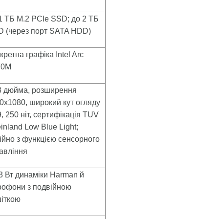
1 ТБ M.2 PCIe SSD; до 2 ТБ
 (через порт SATA HDD)
кретна графіка Intel Arc
70M
8 дюйма, розширення
0x1080, широкий кут огляду
9, 250 ніт, сертифікація TUV
inland Low Blue Light;
ійно з функцією сенсорного
авління
 3 Вт динаміки Harman й
рофони з подвійною
іткою