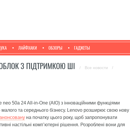
АУКА
ЛАЙФХАКИ
ОБЗОРЫ
ГАДЖЕТЫ
ОБЛОК З ПІДТРИМКОЮ ШІ
/
Все новости
/
neo 50a 24 All-in-One (AIO) з інноваційними функціями
б малого та середнього бізнесу. Lenovo розширює свою нову
анонсовану
на початку цього року, щоб запропонувати
ивні настільні комп’ютерні рішення. Розроблені вони для