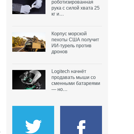
роботизированная
рука с силой хвата 25
кг и…
Корпус морской
пехоты США получит
ИИ-турель против
дронов
Logitech начнёт
продавать мыши со
сменными батареями
— но…
ь