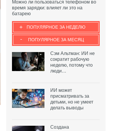
Можно ли пользоваться телефоном во
время зарядки: влияет ли это на
батарею
+
ПОПУЛЯРНОЕ ЗА НЕДЕЛЮ
-
ПОПУЛЯРНОЕ ЗА МЕСЯЦ
Сэм Альтман: ИИ не
сократит рабочую
неделю, потому что
люди…
ИИ может
присматривать за
детьми, но не умеет
делать выводы
Создана