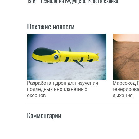
Тэги:
Технологии Будущего
,
Робототехника
Похожие новости
Разработан дрон для изучения
Марсоход P
подледных инопланетных
генерирова
океанов
дыхания
Комментарии