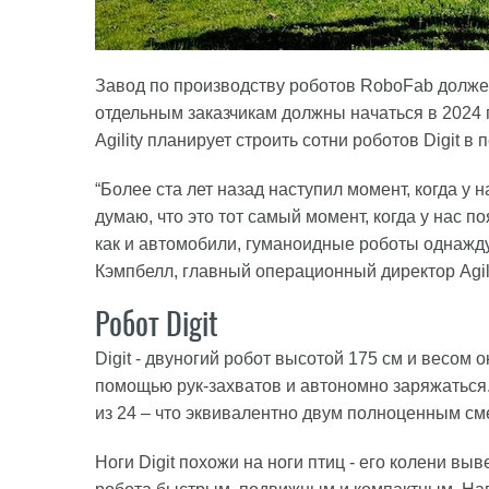
Завод по производству роботов RoboFab должен
отдельным заказчикам должны начаться в 2024 г
Agility планирует строить сотни роботов Digit 
“Более ста лет назад наступил момент, когда у
думаю, что это тот самый момент, когда у нас 
как и автомобили, гуманоидные роботы однажду
Кэмпбелл, главный операционный директор Agili
Робот Digit
Digit - двуногий робот высотой 175 см и весом о
помощью рук-захватов и автономно заряжаться. 
из 24 – что эквивалентно двум полноценным см
Ноги Digit похожи на ноги птиц - его колени вы