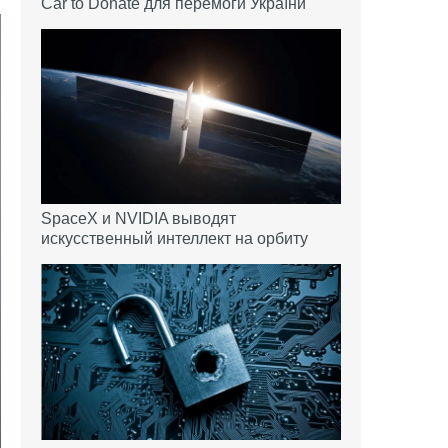
Car to Donate для перемоги України
SpaceX и NVIDIA выводят
искусственный интеллект на орбиту