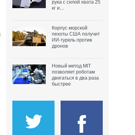
рука с силой хвата 25
кг и…
Корпус морской
пехоты США получит
ИИ-турель против
дронов
Новый метод MIT
позволяет роботам
двигаться в два раза
быстрее