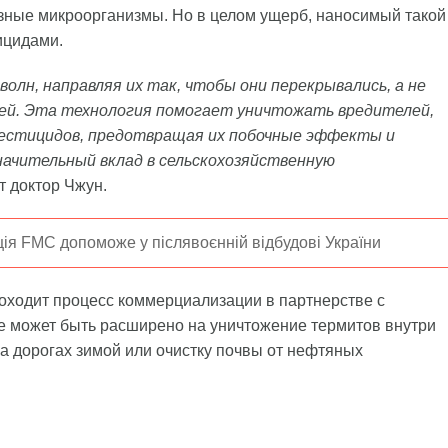
езные микроорганизмы. Но в целом ущерб, наносимый такой
тицидами.
олн, направляя их так, чтобы они перекрывались, а не
млей. Эта технология помогает уничтожать вредителей,
пестицидов, предотвращая их побочные эффекты и
начительный вклад в сельскохозяйственную
ит доктор Чжун.
ція FMC допоможе у післявоєнній відбудові України
оходит процесс коммерциализации в партнерстве с
е может быть расширено на уничтожение термитов внутри
а дорогах зимой или очистку почвы от нефтяных