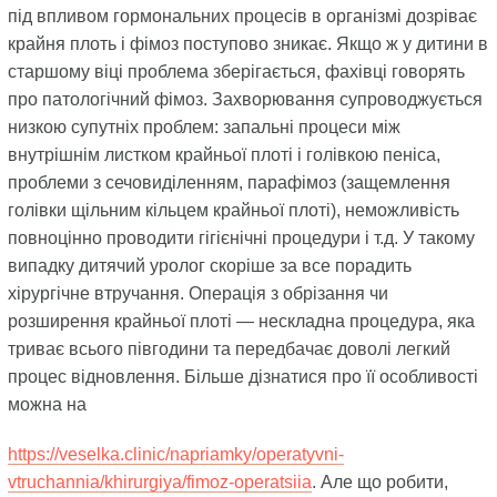
під впливом гормональних процесів в організмі дозріває
крайня плоть і фімоз поступово зникає. Якщо ж у дитини в
старшому віці проблема зберігається, фахівці говорять
про патологічний фімоз. Захворювання супроводжується
низкою супутніх проблем: запальні процеси між
внутрішнім листком крайньої плоті і голівкою пеніса,
проблеми з сечовиділенням, парафімоз (защемлення
голівки щільним кільцем крайньої плоті), неможливість
повноцінно проводити гігієнічні процедури і т.д. У такому
випадку дитячий уролог скоріше за все порадить
хірургічне втручання. Операція з обрізання чи
розширення крайньої плоті — нескладна процедура, яка
триває всього півгодини та передбачає доволі легкий
процес відновлення. Більше дізнатися про її особливості
можна на
https://veselka.clinic/napriamky/operatyvni-
vtruchannia/khirurgiya/fimoz-operatsiia
. Але що робити,