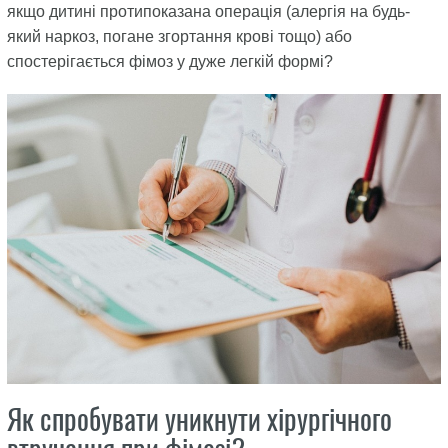
якщо дитині протипоказана операція (алергія на будь-
який наркоз, погане згортання крові тощо) або
спостерігається фімоз у дуже легкій формі?
Як спробувати уникнути хірургічного