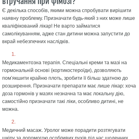
втручання при фімозі?
Є декілька способів, якими можна спробувати вирішити
наявну проблему. Призначати будь-який з них може лише
кваліфікований лікар! Не варто займатися
самолікуванням, адже стан дитини можна запустити до
вкрай небезпечних наслідків.
Медикаментозна терапія. Спеціальні креми та мазі на
гормональній основі (кортикостероїди), дозволяють
пом'якшити крайню плоть, зробити її більш здатною до
розширення. Призначати препарати має лише лікар: хоча
доза гормонів у мазях незначна та має локальну дію,
самостійно призначати такі ліки, особливо дитині, не
можна.
Медичний масаж. Уролог може порадити розтягувати
шкіру за допомогою особливих рухів під час щоденних