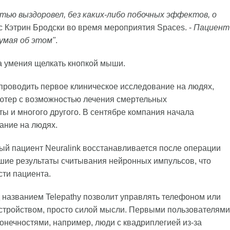
стью выздоровел, без каких-либо побочных эффектов, о
е с Кэтрин Бродски во время мероприятия Spaces. -
Пациент
умая об этом"
.
та умения щелкать кнопкой мыши.
проводить первое клиническое исследование на людях,
ьютер с возможностью лечения смертельных
ты и многого другого. В сентябре компания начала
ание на людях.
рвый пациент Neuralink восстанавливается после операции
ие результаты считывания нейронных импульсов, что
сти пациента.
д названием Telepathy позволит управлять телефоном или
устройством, просто силой мысли. Первыми пользователями
онечностями, например, люди с квадриплегией из-за