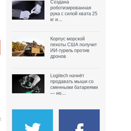
Создана
роботизированная
рука с силой хвата 25
кг и…
Корпус морской
пехоты США получит
ИИ-турель против
дронов
о
Logitech начнёт
и
продавать мыши со
сменными батареями
— но…