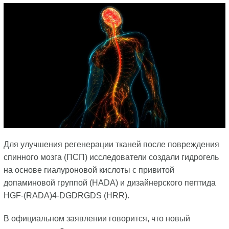
Для улучшения регенерации тканей после повреждения
спинного мозга (ПСП) исследователи создали гидрогель
на основе гиалуроновой кислоты с привитой
допаминовой группой (HADA) и дизайнерского пептида
HGF-(RADA)4-DGDRGDS (HRR).
В официальном заявлении говорится, что новый