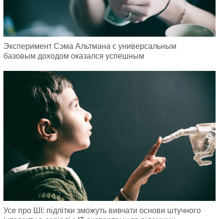
Эксперимент Сэма Альтмана с универсальным
базовым доходом оказался успешным
Усе про ШІ: підлітки зможуть вивчати основи штучного