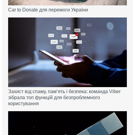
Car to Donate для перемоги України
Захист від спаму, памʼять і безпека: команда Viber
зібрала топ функцій для безпроблемного
користування