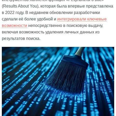
(Results About You), которая была впервые представлена
в 2022 году. В недавнем обновлении разработчики
сделали её более удобной и
интегрировали ключевые
возможности
непосредственно в поисковую выдачу,
включая возможность удаления личных данных из
результатов поиска.