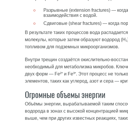
Разрывные (extension fractures) — ко
взаимодействия с водой.
Сдвиговые (shear fractures) — когда 
В результате таких процессов вода распадает
молекулы, которые затем образуют водород (H₂)
топливом для подземных микроорганизмов.
Внутри трещин создаётся окислительно-восста
необходимый для метаболизма микробов. Ключе
двух форм — Fe²⁺ и Fe³⁺. Этот процесс не тольк
элементов, таких как углерод, азот и сера — к
Огромные объемы энергии
Объёмы энергии, вырабатываемой таким способ
водорода в зонах с высокой концентрацией мик
выше, чем при других известных реакциях, таки