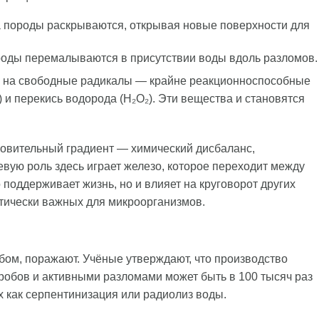
гда породы раскрываются, открывая новые поверхности для
породы перемалываются в присутствии воды вдоль разломов.
ся на свободные радикалы — крайне реакционноспособные
 и перекись водорода (H₂O₂). Эти вещества и становятся
новительный градиент — химический дисбаланс,
вую роль здесь играет железо, которое переходит между
о поддерживает жизнь, но и влияет на круговорот других
ритически важных для микроорганизмов.
ом, поражают. Учёные утверждают, что производство
робов и активными разломами может быть в 100 тысяч раз
х как серпентинизация или радиолиз воды.