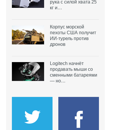
рука с силой хвата 25
кг и…
Корпус морской
пехоты США получит
ИИ-турель против
дронов
Logitech начнёт
продавать мыши со
сменными батареями
— но…