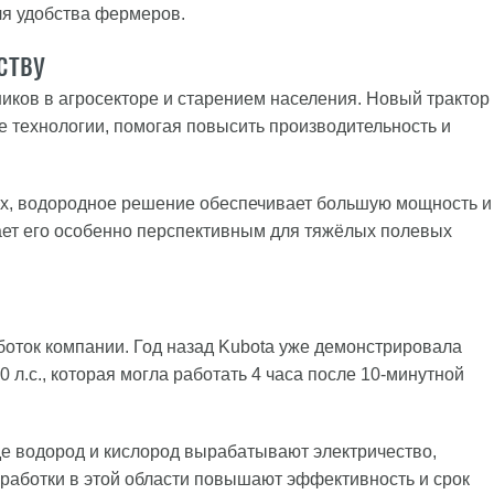
ля удобства фермеров.
ству
ников в агросекторе и старением населения. Новый трактор
е технологии, помогая повысить производительность и
еях, водородное решение обеспечивает большую мощность и
ает его особенно перспективным для тяжёлых полевых
боток компании. Год назад Kubota уже демонстрировала
л.с., которая могла работать 4 часа после 10-минутной
де водород и кислород вырабатывают электричество,
работки в этой области повышают эффективность и срок