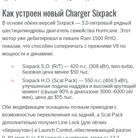
Как устроен новый Charger Sixpack
В основе обеих версий Sixpack — 3,0-литровый рядный
шестицилиндровы двигатель семейства Hurricane. Этот
мотор уже дебютировал в пикапе Ram 1500 RHO,
показав, что способен соперничать с прежними V8 по
мощности и динамике.
Sixpack S.O. (R/T) — 420 л.с. (309 кВт), twin-turbo,
базовая цена менее $50 тыс.
Sixpack H.O. (Scat Pack) — 550 л.с. (404,5 кВт),
улучшенная подача наддува и высокий крутящий
момент (свыше 90% в диапазоне 3000–6000 об/
мин), цена до $55 тыс.
Обе модификации оснащены полным приводом с
возможностью переключения на задний, а Scat Pack
дополнительно получил Line Lock (для лёгких
«бернаутов») и Launch Control, обеспечивающий разгон
0–60 миль/ч за 3,9 секунды и четверть мили за 12,2