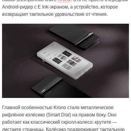
Android-ридер с E Ink-экраном, а устройство, которое
возвращает тактильное удовольствие от чтения.
Главной особенностью Krono стало металлическое
рифлёное колёсико (Smart Dial) на правом боку. Оно
работает как классический скролл-колесо: крутите —
листаете страницы. Колёсико поддерживает тактильную